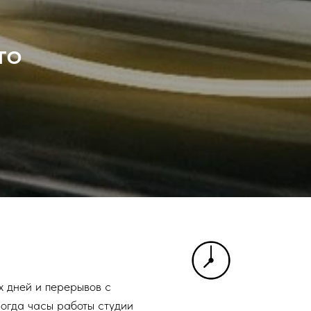
то
 дней и перерывов c
ногда часы работы студии